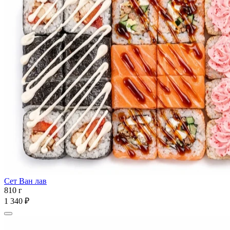
Сет Ван лав
810 г
1 340 ₽