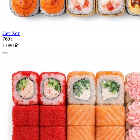
Сет Хот
760 г
1 080 ₽