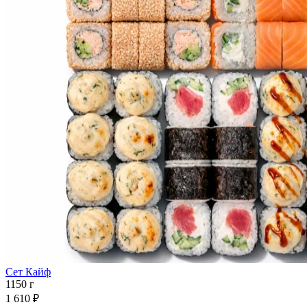
Сет Кайф
1150 г
1 610 ₽