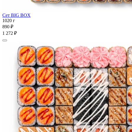
Сет BIG BOX
1020 г
890 ₽
1 272 ₽