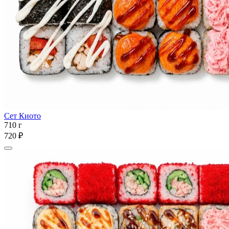
Сет Киото
710 г
720 ₽