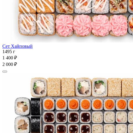
Сет Хайповый
1495 г
1 400 ₽
2 000 ₽