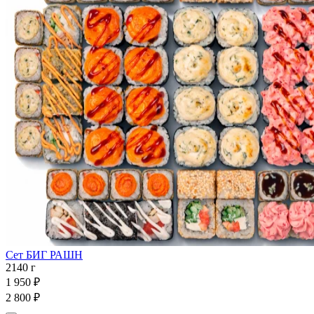
Сет БИГ РАШН
2140 г
1 950 ₽
2 800 ₽