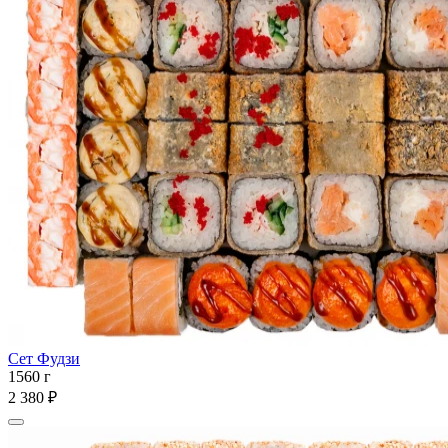
Сет Фудзи
1560 г
2 380 ₽