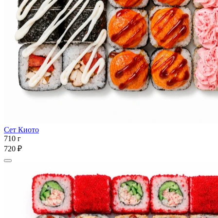
Сет Киото
710 г
720 ₽