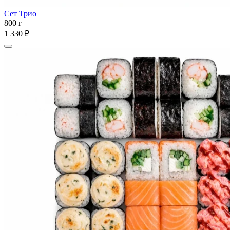
Сет Трио
800 г
1 330 ₽