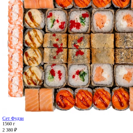
Сет Фудзи
1560 г
2 380 ₽