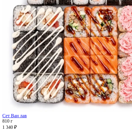
Сет Ван лав
810 г
1 340 ₽