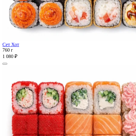
Сет Хот
760 г
1 080 ₽