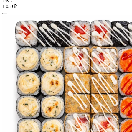
740 г
1 030 ₽