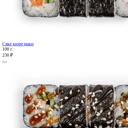
Сяке кюре маки
100 г
230 ₽