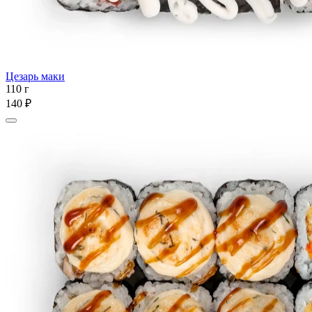
Цезарь маки
110 г
140 ₽