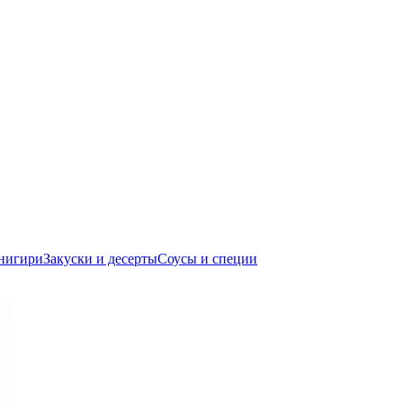
нигири
Закуски и десерты
Соусы и специи