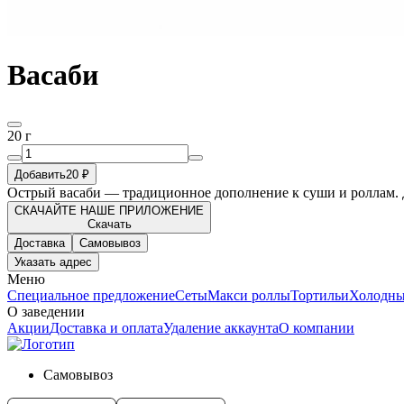
Васаби
20 г
Добавить
20 ₽
Острый васаби — традиционное дополнение к суши и роллам. Д
СКАЧАЙТЕ НАШЕ ПРИЛОЖЕНИЕ
Скачать
Доставка
Самовывоз
Указать адрес
Меню
Специальное предложение
Сеты
Макси роллы
Тортильи
Холодны
О заведении
Акции
Доставка и оплата
Удаление аккаунта
О компании
Самовывоз