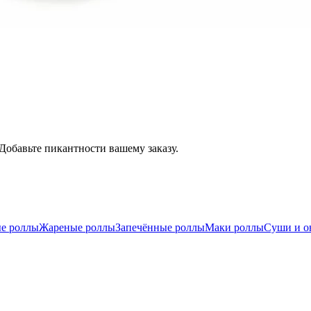
обавьте пикантности вашему заказу.
е роллы
Жареные роллы
Запечённые роллы
Маки роллы
Суши и о