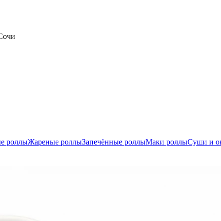
 Сочи
е роллы
Жареные роллы
Запечённые роллы
Маки роллы
Суши и о