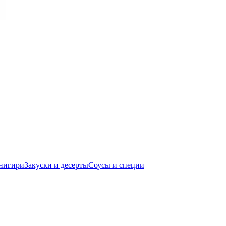
нигири
Закуски и десерты
Соусы и специи