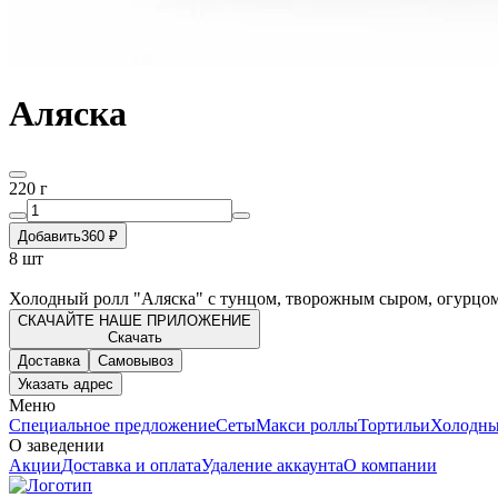
Аляска
220 г
Добавить
360 ₽
8 шт
Холодный ролл "Аляска" с тунцом, творожным сыром, огурцом
СКАЧАЙТЕ НАШЕ ПРИЛОЖЕНИЕ
Скачать
Доставка
Самовывоз
Указать адрес
Меню
Специальное предложение
Сеты
Макси роллы
Тортильи
Холодны
О заведении
Акции
Доставка и оплата
Удаление аккаунта
О компании