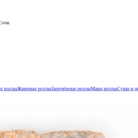
 Сочи
е роллы
Жареные роллы
Запечённые роллы
Маки роллы
Суши и о