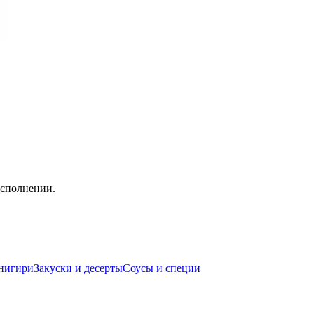
исполнении.
нигири
Закуски и десерты
Соусы и специи