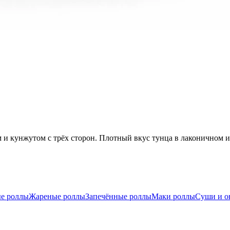
 и кунжутом с трёх сторон. Плотный вкус тунца в лаконичном 
е роллы
Жареные роллы
Запечённые роллы
Маки роллы
Суши и о