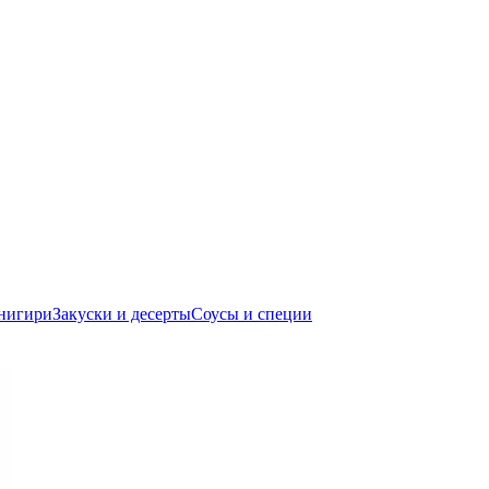
нигири
Закуски и десерты
Соусы и специи